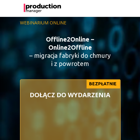
WEBINARIUM ONLINE
Offline2Online –
Online2Offline
– migracja fabryki do chmury
i z powrotem
BEZPŁATNIE
DOŁĄCZ DO WYDARZENIA