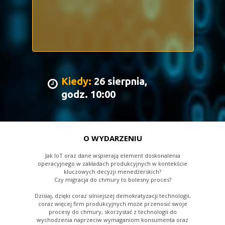
Kiedy:
26
sierpnia,
godz. 10:00
O WYDARZENIU
Jak IoT oraz dane wspierają element doskonalenia
operacyjnego w zakładach produkcyjnych w kontekście
kluczowych decyzji menedżerskich?
Czy migracja do chmury to bolesny proces?
Dzisiaj, dzięki coraz silniejszej demokratyzacji technologii,
coraz więcej firm produkcyjnych może przenosić swoje
procesy do chmury, skorzystać z technologii do
wychodzenia naprzeciw wymaganiom konsumenta oraz