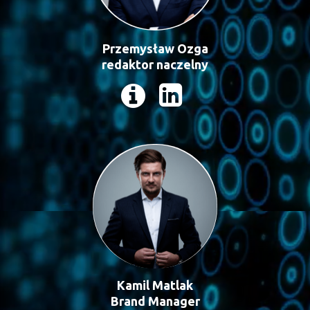
Przemysław Ozga
redaktor naczelny
Kamil Matlak
Brand Manager